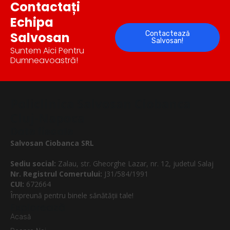
Contactați
Echipa
Salvosan
Contactează
Salvosan!
Suntem Aici Pentru
Dumneavoastră!
Policlinica Salvosan Ciobanca
Cluj-Napoca
Date fiscale
Salvosan Ciobanca SRL
Sediu social:
Zalau, str. Gheorghe Lazar, nr. 12, judetul Salaj
Nr. Registrul Comertului:
J31/584/1991
CUI:
672664
Împreună pentru binele sănătății tale!
Explorează
Acasă