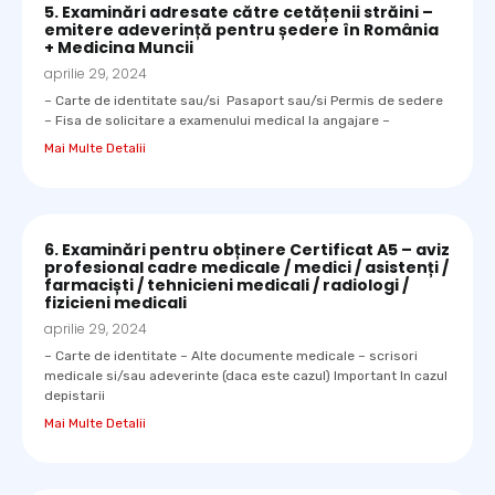
5. Examinări adresate către cetățenii străini –
emitere adeverință pentru ședere în România
+ Medicina Muncii
aprilie 29, 2024
– Carte de identitate sau/si Pasaport sau/si Permis de sedere
– Fisa de solicitare a examenului medical la angajare –
Mai Multe Detalii
6. Examinări pentru obținere Certificat A5 – aviz
profesional cadre medicale / medici / asistenți /
farmaciști / tehnicieni medicali / radiologi /
fizicieni medicali
aprilie 29, 2024
– Carte de identitate – Alte documente medicale – scrisori
medicale si/sau adeverinte (daca este cazul) Important In cazul
depistarii
Mai Multe Detalii