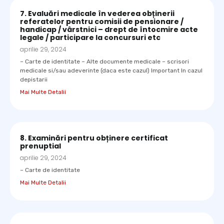
7. Evaluări medicale în vederea obținerii
referatelor pentru comisii de pensionare /
handicap / vârstnici – drept de întocmire acte
legale / participare la concursuri etc
aprilie 29, 2024
– Carte de identitate – Alte documente medicale – scrisori
medicale si/sau adeverinte (daca este cazul) Important In cazul
depistarii
Mai Multe Detalii
8. Examinări pentru obținere certificat
prenuptial
aprilie 29, 2024
– Carte de identitate
Mai Multe Detalii