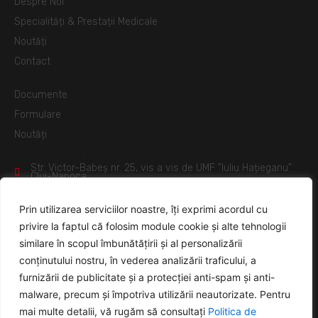
Despre Noi
Specialități & Prestații Medicale
Noutăți
Contact
Pagini utile
Documente
Formulare
Noutăți
Informații de Contact
Str. Victor-Babeș nr. 25, vis a vis de UMF "Iuliu Hațieganu"
Cluj-Napoca
salvosan.cluj@yahoo.com
Prin utilizarea serviciilor noastre, îți exprimi acordul cu
0749 255 562
privire la faptul că folosim module cookie și alte tehnologii
0264 333 179
similare în scopul îmbunătățirii și al personalizării
conținutului nostru, în vederea analizării traficului, a
Informații Clienți
furnizării de publicitate și a protecției anti-spam și anti-
Politica de Confidențialitate
malware, precum și împotriva utilizării neautorizate. Pentru
Politica de Utilizare Cookies
mai multe detalii, vă rugăm să consultați
Politica de